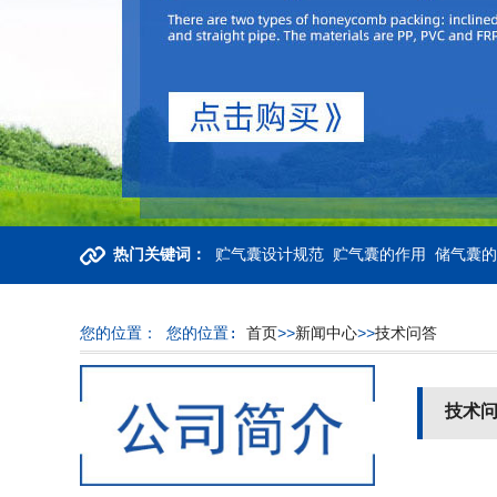
热门关键词：
贮气囊设计规范 贮气囊的作用 储气囊的
您的位置：
您的位置:
首页
>>
新闻中心
>>
技术问答
技术