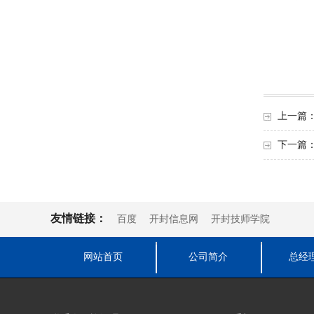
上一篇
下一篇
友情链接：
百度
开封信息网
开封技师学院
网站首页
公司简介
总经