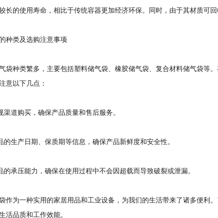
较长的使用寿命，相比于传统容器更加经济环保。同时，由于其材质可回
的种类及选购注意事项
气袋种类繁多，主要包括塑料储气袋、橡胶储气袋、复合材料储气袋等。
注意以下几点：
正规渠道购买，确保产品质量和售后服务。
产品的生产日期、保质期等信息，确保产品新鲜度和安全性。
产品的承压能力，确保在使用过程中不会因超载而导致破裂或泄漏。
袋作为一种实用的家居用品和工业设备，为我们的生活带来了诸多便利。
生活品质和工作效能。