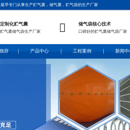
是最早专门从事生产贮气囊，
储气囊
，贮气袋的生产厂家

定制化贮气囊
储气袋核心技术
贮气囊储气袋生产厂家
口碑好的贮气囊储气袋厂家
致辞
产品中心
工程案例
新闻中