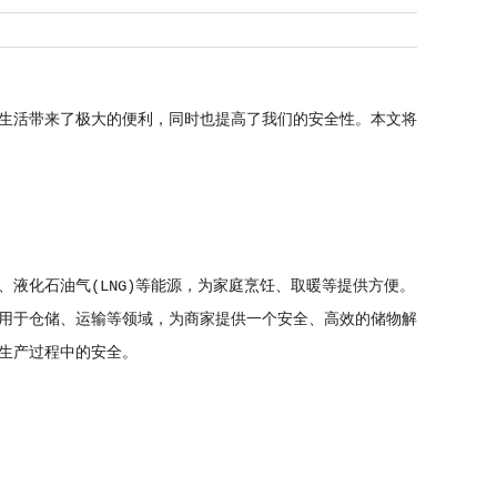
生活带来了极大的便利，同时也提高了我们的安全性。本文将
液化石油气(LNG)等能源，为家庭烹饪、取暖等提供方便。
用于仓储、运输等领域，为商家提供一个安全、高效的储物解
生产过程中的安全。