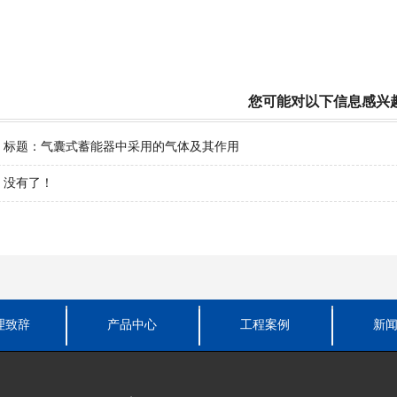
您可能对以下信息感兴
：
标题：气囊式蓄能器中采用的气体及其作用
：没有了！
理致辞
产品中心
工程案例
新