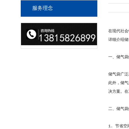
服务理念
在现代社会
详细介绍储
一、储气袋
储气袋广泛
此外，储气
决方案。在
二、储气袋
1. 节省空