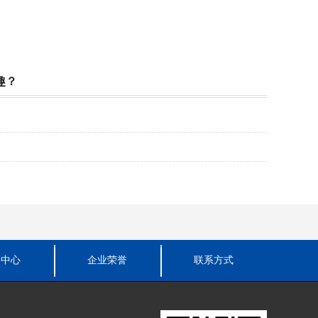
趣？
闻中心
企业荣誉
联系方式