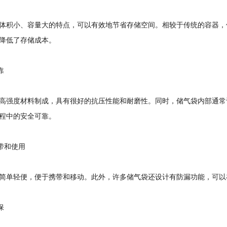
体积小、容量大的特点，可以有效地节省存储空间。相较于传统的容器，
降低了存储成本。
靠
高强度材料制成，具有很好的抗压性能和耐磨性。同时，储气袋内部通常
程中的安全可靠。
携带和使用
简单轻便，便于携带和移动。此外，许多储气袋还设计有防漏功能，可以
保