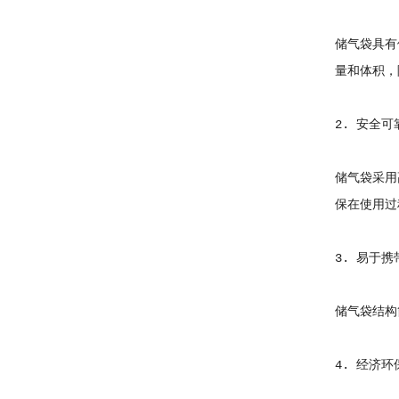
储气袋具有
量和体积，
2. 安全可
储气袋采用
保在使用过
3. 易于
储气袋结构
4. 经济环